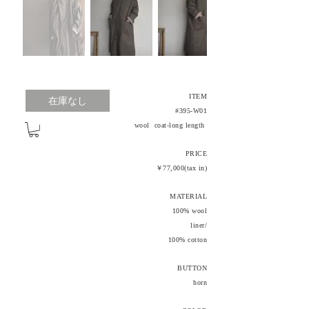
ITEM
在庫なし
#395-W01
wool coat-long length
PRICE
￥77,000(tax in)
MATERIAL
100% wool
liner/
100% cotton
BUTTON
horn