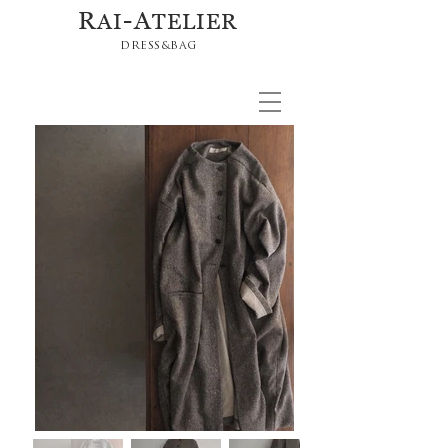
R
-A
AI
TELIER
DRESS&BAG