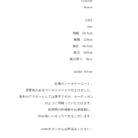
COLOR
brown
SIZE
free
肩幅
56.5cm
胸囲 120cm
袖丈 48.5cm
着丈 109cm
​袖口周り 38㎝
model 161cm
定番のノーカラーコート。
雰囲気のあるウールツイードで仕上げました。
真冬のアウターとしては薄手ですが、​カーディガン
のように羽織っていただけます。
​短時間の外移動やお車移動に。
10cm短いレギュラー丈もございます。
orderボタンからお申込みください。
※クレジットでのお支払のみとなります。