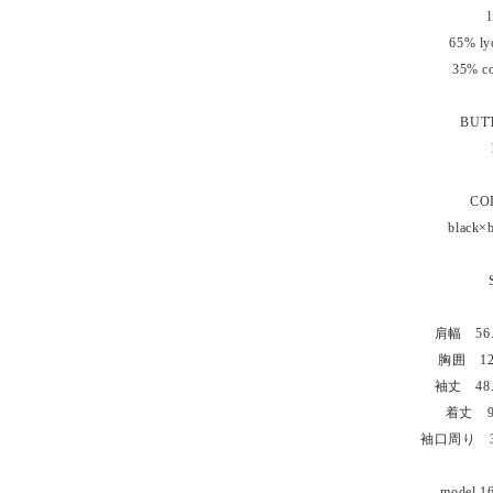
l
65% ly
35% co
BUT
CO
black×b
肩幅
56.
胸囲 12
袖丈 48.
着丈 99
​袖口周り 
model 1