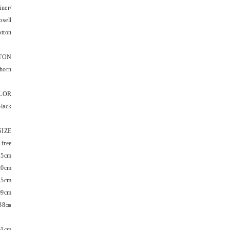
iner/
osell
tton
TON
horn
LOR
lack
SIZE
free
5cm
0cm
5cm
cm
38㎝
61cm