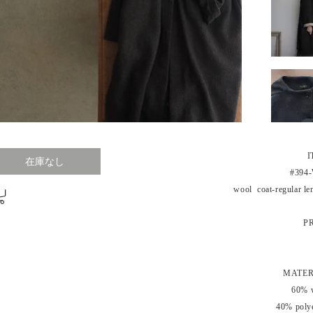
I
在庫なし
#394
wool coat-regular l
P
MATER
60% 
40% polye