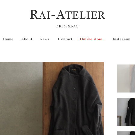
R
-A
AI
TELIER
DRESS&BAG
Home
About
News
Contact
Online store
Instagram