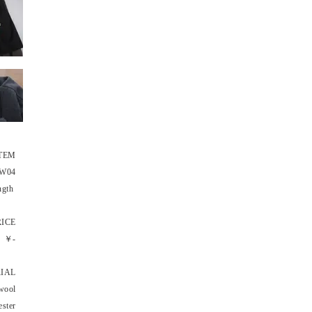
TEM
-W04
ength
RICE
￥-
IAL
wool
ster