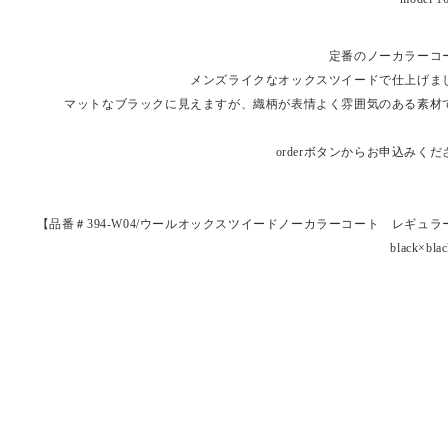
定番のノーカラーコ
メンズライクなオックスツイードで仕上げま
マットなブラックに見えますが、織柄が表情よく雰囲気のある素材
orderボタンからお申込みくだ
【品番＃394-W04/ウールオックスツイードノーカラーコート レギュラ
black×blac