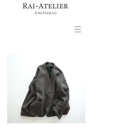
R
-A
AI
TELIER
DRESS&BAG