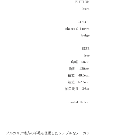
BUTTON
horn
COLOR
charcoal-brown
beige
SIZE
free
肩幅
58cm
胸囲 120cm
袖丈 48.5cm
着丈 62.5cm
​袖口周り 36㎝
model 161cm
ブルガリア地方の羊毛を使用したシンプルなノーカラー