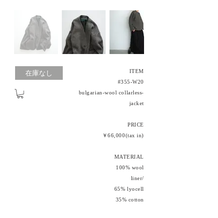
ITEM
在庫なし
#355-W20
bulgarian-wool collarless-
jacket
PRICE
￥66,000(tax in)
MATERIAL
100% wool
liner/
65% lyocell
35% cotton