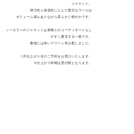
ジャケット。
弾力性と保温性にとんだ贅沢なウールは
ボリューム感もありながら柔らかく軽やかです。
ノーカラーのジャケットは巻物とのコーディネートもし
やすく
重宝する一枚です。
裏地には深いグリーン色を配しました。
2月仕上がり分のご予約をお受けいたします。
※仕上がり時期は受付順となります。
数量限定のため予定数となりましたら締め切りといたし
ます。
orderボタンからお申込みください。
【品番＃355-W20/ブルガリアンウールノーカラージャ
ケット】
チャコールブラウン/
sold