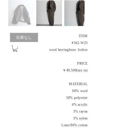
ITEM
在庫なし
#342-W23
wool herringbone bolero
PRICE
￥49,500(tax in)
MATERIAL
60% wool
30% polyester
4% acrylic
3% rayon
3% nylon
Liner/86% cotton