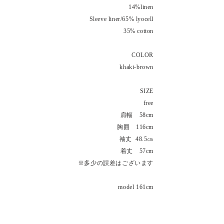
14%linen
Sleeve liner/65% lyocell
35% cotton
COLOR
khaki-brown
SIZE
free
肩幅
58cm
胸囲 116cm
​ 袖丈 48.5㎝
着丈 57cm
※多少の誤差はございます
model 161cm