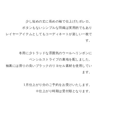
少し短めの丈に長めの袖で仕上げたボレロ。
ボタンもないシンプルな羽織は実用的でもあり
レイヤーアイテムとしてもコーディネートが楽しい一枚で
す。
冬用に少トラッドな雰囲気のウールへリンボンに​
ペンシルストライプの裏地を配しました。
​袖裏には滑りの良いブラックのリヨセル素材を使用してい
ます。
1月仕上がり分のご予約をお受けいたします。
※仕上がり時期は受付順となります。
数量限定のため予定数となりましたら締め切りといたしま
す。
orderボタンからお申込みください。