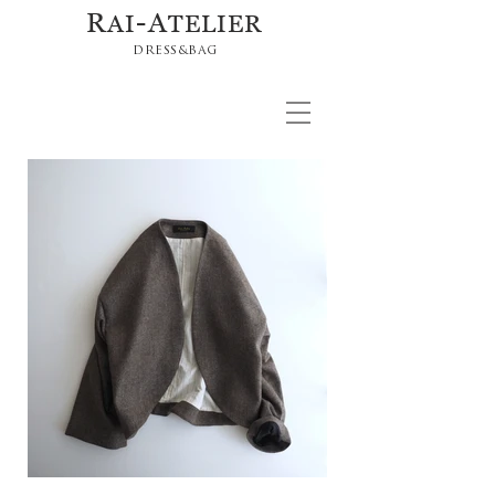
R
-A
AI
TELIER
DRESS&BAG