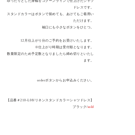
​ゆったりとした身幅をコクーンラインで仕上げたシャツ
ドレスです。
​スタンドカラーはボタンで留めても、あけてもご着用い
ただけます。
袖口にも小さなボタンをひとつ。
12月仕上がり分のご予約をお受けいたします。
※仕上がり時期は受付順となります。
数量限定のため予定数となりましたら締め切りといたし
ます。
orderボタンからお申込みください。
【品番＃210-L08/リネンスタンドカラーシャツドレス】
ブラック/
sold
商品についてのお問い合わせは
Contact
より
商品名をご記入の上ご連絡ください。