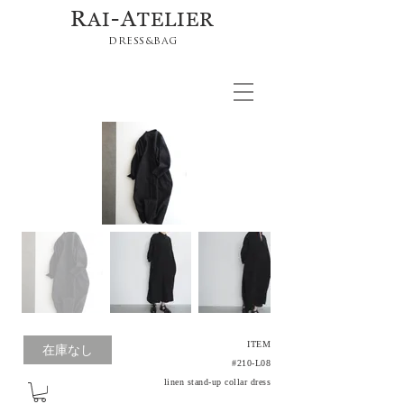
R
-A
AI
TELIER
DRESS&BAG
ITEM
在庫なし
#210-L08
linen stand-up collar
dress