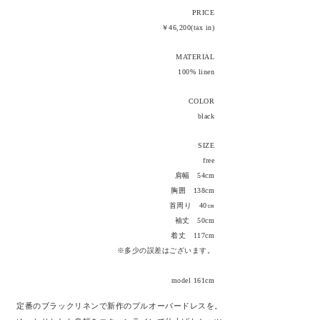
PRICE
￥46,200(tax in)
MATERIAL
100% linen
COLOR
black
SIZE
free
肩幅 54cm
胸囲 138cm
​首周り 40㎝
袖丈 50cm
着丈 117cm
​※多少の誤差はございます。
model 161cm
定番のブラックリネンで新作のプルオーバードレスを。​