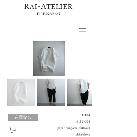
R
-A
AI
TELIER
DRESS&BAG
ITEM
在庫なし
#152-C08
paper dungaree pullover
shirt/short