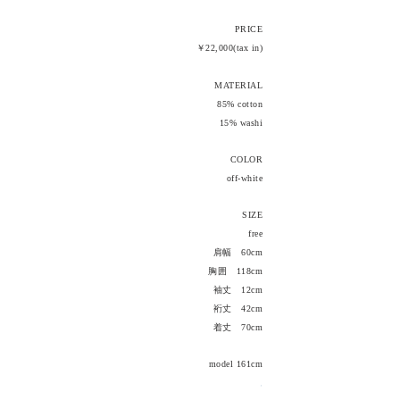
PRICE
￥22,000(tax in)
MATERIAL
85% cotto
n
15% washi
COLOR
off-white
SIZE
free
肩幅 60cm
胸囲 118cm
袖丈 12cm
裄丈 42cm
着丈 70
cm
model 161cm
,