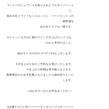
Tシャツのニュアンスを取り入れたプルオーバーシャ
ツ。
長めの丈とワイドなシルエットに、ペーパコットンの
粗野感を
あわせたラフな一枚です。
ガジェットを入れた裾のラインで
​仕上げたシャツは、
Gentと名付けました。
短めタイプのDoll-＃147-C08もございます。
8月仕上がり分のご予約をお受けいたします。
※仕上がり時期は受付順となります。
数量限定のため予定数となりましたら締め切りといた
します。
orderボタンからお申込みください。
【品番＃152-C08/ペーパーダンガリープルオーバーシ