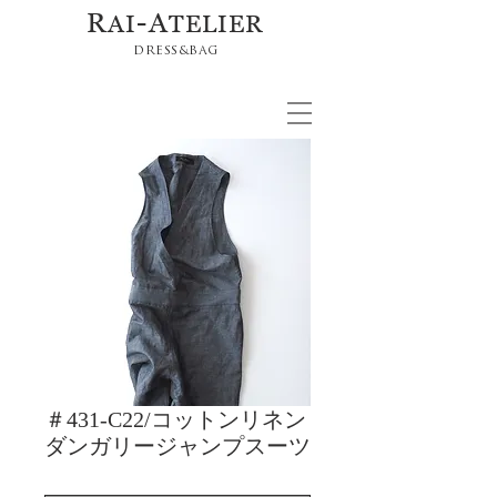
R
-A
AI
TELIER
DRESS&BAG
＃431-C22/コットンリネン
ダンガリージャンプスーツ