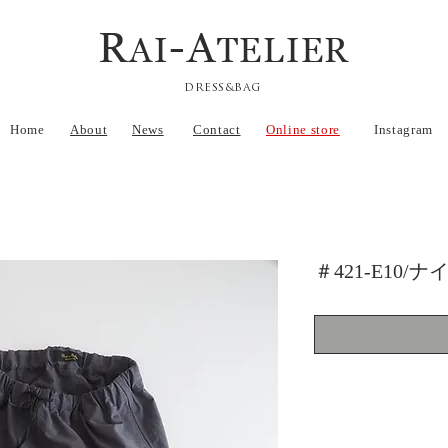
R
-A
AI
TELIER
DRESS&BAG
Home
About
News
Contact
Online store
Instagram
＃421-E10