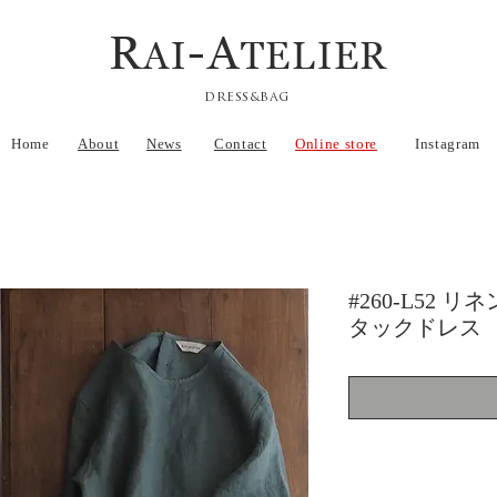
R
-A
AI
TELIER
DRESS&BAG
Home
About
News
Contact
Online store
Instagram
#260-L52
タックドレス