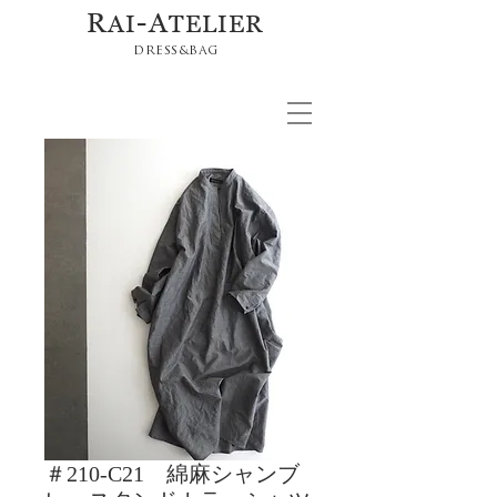
R
-A
AI
TELIER
DRESS&BAG
＃210-C21 綿麻シャンブ