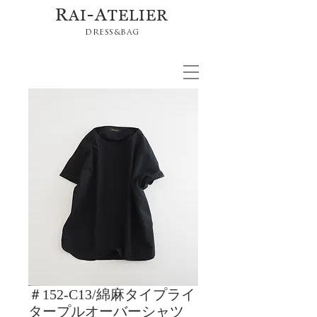
R
-A
AI
TELIER
DRESS&BAG
＃152-C13/綿麻タイプライ
タープルオーバーシャツ