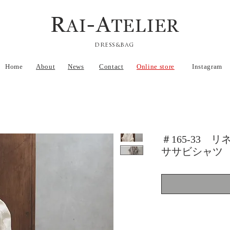
R
-A
AI
TELIER
DRESS&BAG
Home
About
News
Contact
Online store
Instagram
＃165-33 
ササビシャツ